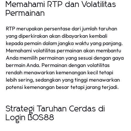
Memahami RTP dan Volatilitas
Permainan
RTP merupakan persentase dari jumlah taruhan
yang diperkirakan akan dibayarkan kembali
kepada pemain dalam jangka waktu yang panjang.
Memahami volatilitas permainan akan membantu
Anda memilih permainan yang sesuai dengan gaya
bermain Anda. Permainan dengan volatilitas
rendah menawarkan kemenangan kecil tetapi
lebih sering, sedangkan yang tinggi menawarkan
potensi kemenangan besar tetapi jarang terjadi.
Strategi Taruhan Cerdas di
Login BOS88