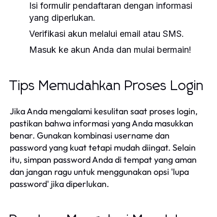
Isi formulir pendaftaran dengan informasi
yang diperlukan.
Verifikasi akun melalui email atau SMS.
Masuk ke akun Anda dan mulai bermain!
Tips Memudahkan Proses Login
Jika Anda mengalami kesulitan saat proses login,
pastikan bahwa informasi yang Anda masukkan
benar. Gunakan kombinasi username dan
password yang kuat tetapi mudah diingat. Selain
itu, simpan password Anda di tempat yang aman
dan jangan ragu untuk menggunakan opsi 'lupa
password' jika diperlukan.