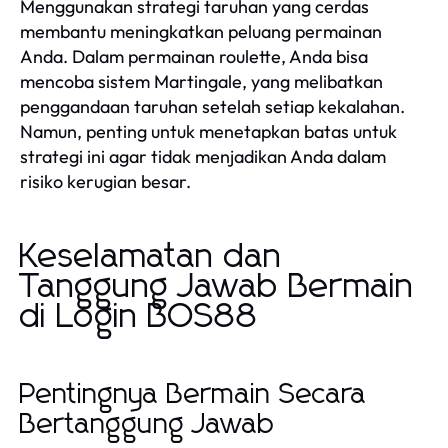
Menggunakan strategi taruhan yang cerdas
membantu meningkatkan peluang permainan
Anda. Dalam permainan roulette, Anda bisa
mencoba sistem Martingale, yang melibatkan
penggandaan taruhan setelah setiap kekalahan.
Namun, penting untuk menetapkan batas untuk
strategi ini agar tidak menjadikan Anda dalam
risiko kerugian besar.
Keselamatan dan
Tanggung Jawab Bermain
di Login BOS88
Pentingnya Bermain Secara
Bertanggung Jawab