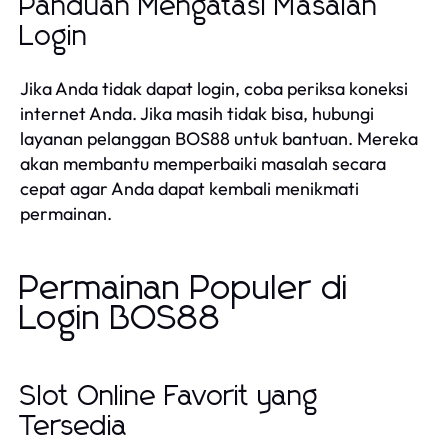
Panduan Mengatasi Masalah
Login
Jika Anda tidak dapat login, coba periksa koneksi
internet Anda. Jika masih tidak bisa, hubungi
layanan pelanggan BOS88 untuk bantuan. Mereka
akan membantu memperbaiki masalah secara
cepat agar Anda dapat kembali menikmati
permainan.
Permainan Populer di
Login BOS88
Slot Online Favorit yang
Tersedia