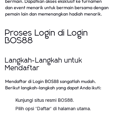
bermain. Dapatkan akses eksklusif ke turnamen
dan event menarik untuk bermain bersama dengan
pemain lain dan memenangkan hadiah menarik.
Proses Login di Login
BOS88
Langkah-Langkah untuk
Mendaftar
Mendaftar di Login BOS88 sangatlah mudah.
Berikut langkah-langkah yang dapat Anda ikuti:
Kunjungi situs resmi BOS88.
Pilih opsi 'Daftar' di halaman utama.