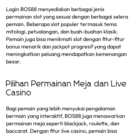
Login BOS88 menyediakan berbagai jenis
permainan slot yang sesuai dengan berbagai selera
pemain. Beberapa slot populer termasuk tema
mitologi, petualangan, dan buah-buahan klasik.
Pemain juga bisa menikmati slot dengan fitur-fitur
bonus menarik dan jackpot progresif yang dapat
meningkatkan peluang mendapatkan kemenangan
besar.
Pilihan Permainan Meja dan Live
Casino
Bagi pemain yang lebih menyukai pengalaman
bermain yang interaktif, BOS88 juga menawarkan
permainan meja seperti blackjack, roulette, dan
baccarat. Dengan fitur live casino, pemain bisa