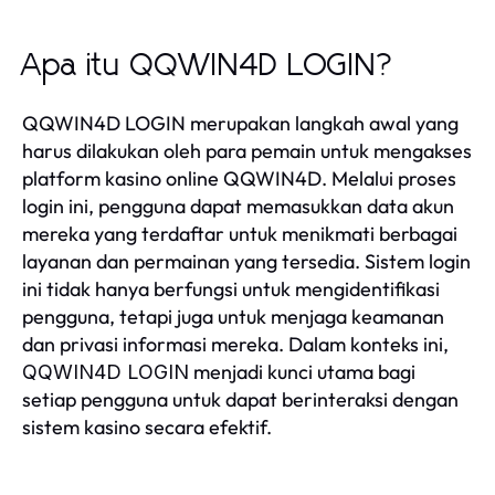
Apa itu QQWIN4D LOGIN?
QQWIN4D LOGIN merupakan langkah awal yang
harus dilakukan oleh para pemain untuk mengakses
platform kasino online QQWIN4D. Melalui proses
login ini, pengguna dapat memasukkan data akun
mereka yang terdaftar untuk menikmati berbagai
layanan dan permainan yang tersedia. Sistem login
ini tidak hanya berfungsi untuk mengidentifikasi
pengguna, tetapi juga untuk menjaga keamanan
dan privasi informasi mereka. Dalam konteks ini,
menjadi kunci utama bagi
QQWIN4D LOGIN
setiap pengguna untuk dapat berinteraksi dengan
sistem kasino secara efektif.