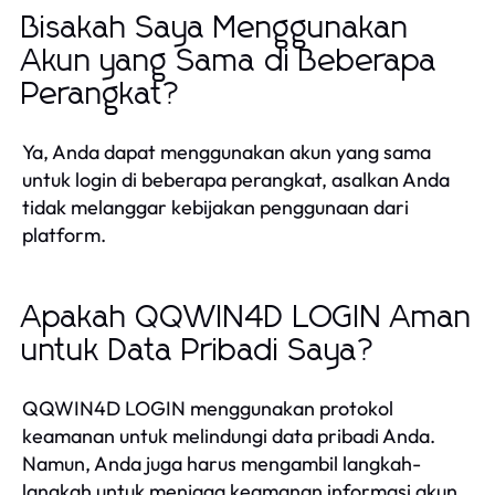
Bisakah Saya Menggunakan
Akun yang Sama di Beberapa
Perangkat?
Ya, Anda dapat menggunakan akun yang sama
untuk login di beberapa perangkat, asalkan Anda
tidak melanggar kebijakan penggunaan dari
platform.
Apakah QQWIN4D LOGIN Aman
untuk Data Pribadi Saya?
QQWIN4D LOGIN menggunakan protokol
keamanan untuk melindungi data pribadi Anda.
Namun, Anda juga harus mengambil langkah-
langkah untuk menjaga keamanan informasi akun