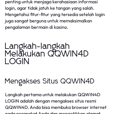
penting untuk menjaga kerahasiaan informasi
login, agar tidak jatuh ke tangan yang salah.
Mengetahui fitur-fitur yang tersedia setelah login
juga sangat berguna untuk memaksimalkan
pengalaman bermain di kasino.
Langkah-langkah
Melakukan QQWIN4D
LOGIN
Mengakses Situs QQWIN4D
Langkah pertama untuk melakukan QQWIN4D
LOGIN adalah dengan mengakses situs resmi
QQWIN4D. Anda bisa membuka browser internet
pada perangkat Anda dan mengetikkan alamat