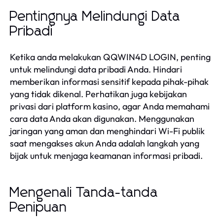
Pentingnya Melindungi Data
Pribadi
Ketika anda melakukan QQWIN4D LOGIN, penting
untuk melindungi data pribadi Anda. Hindari
memberikan informasi sensitif kepada pihak-pihak
yang tidak dikenal. Perhatikan juga kebijakan
privasi dari platform kasino, agar Anda memahami
cara data Anda akan digunakan. Menggunakan
jaringan yang aman dan menghindari Wi-Fi publik
saat mengakses akun Anda adalah langkah yang
bijak untuk menjaga keamanan informasi pribadi.
Mengenali Tanda-tanda
Penipuan