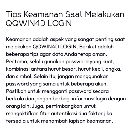
Tips Keamanan Saat Melakukan
QQWIN4D LOGIN
Keamanan adalah aspek yang sangat penting saat
melakukan QQWIN4D LOGIN. Berikut adalah
beberapa tips agar data Anda tetap aman.
Pertama, selalu gunakan password yang kuat,
kombinasi antara huruf besar, huruf kecil, angka,
dan simbol. Selain itu, jangan menggunakan
password yang sama untuk beberapa akun.
Pastikan untuk mengganti password secara
berkala dan jangan berbagi informasi login dengan
orang lain. Juga, pertimbangkan untuk
mengaktifkan fitur autentikasi dua faktor jika
tersedia untuk menambah lapisan keamanan.