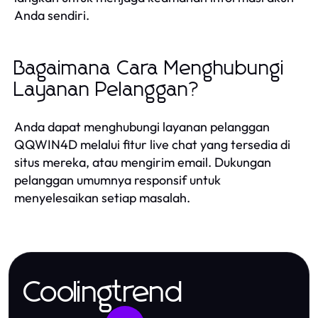
Anda sendiri.
Bagaimana Cara Menghubungi
Layanan Pelanggan?
Anda dapat menghubungi layanan pelanggan
QQWIN4D melalui fitur live chat yang tersedia di
situs mereka, atau mengirim email. Dukungan
pelanggan umumnya responsif untuk
menyelesaikan setiap masalah.
Coolingtrend