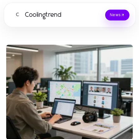
Coolingtrend
C
News